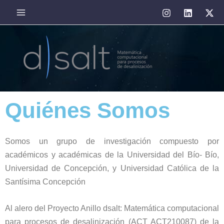
Ir
Main
al
Menu
contenido
Quiénes Somos
Somos un grupo de investigación compuesto por
académicos y académicas de la Universidad del Bío- Bío,
Universidad de Concepción, y Universidad Católica de la
Santísima Concepción
Al alero del Proyecto Anillo dsalt: Matemática computacional
para procesos de desalinización (ACT ACT210087) de la